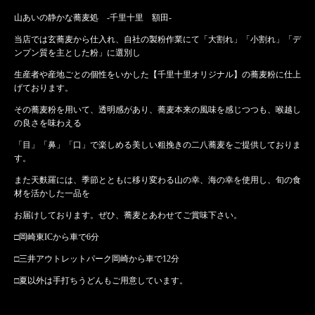
山あいの静かな蕎麦処 -千里十里 額田-
当店では玄蕎麦から仕入れ、自社の製粉作業にて「大割れ」「小割れ」「デ
ンプン質を主とした粉」に選別し
生産者や産地ごとの個性をいかした【千里十里オリジナル】の蕎麦粉に仕上
げております。
その蕎麦粉を用いて、透明感があり、蕎麦本来の風味を感じつつも、喉越し
の良さを味わえる
「目」「鼻」「口」で楽しめる美しい粗挽きの二八蕎麦をご提供しておりま
す。
また天麩羅には、季節とともに移り変わる山の幸、海の幸を使用し、旬の食
材を活かした一品を
お届けしております。ぜひ、蕎麦とあわせてご賞味下さい。
□岡崎東ICから車で6分
□三井アウトレットパーク岡崎から車で12分
□夏以外は手打ちうどんもご用意しています。