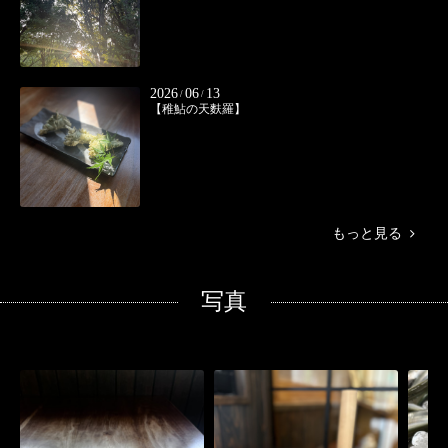
2026
06
13
/
/
【稚鮎の天麩羅】
もっと見る
写真