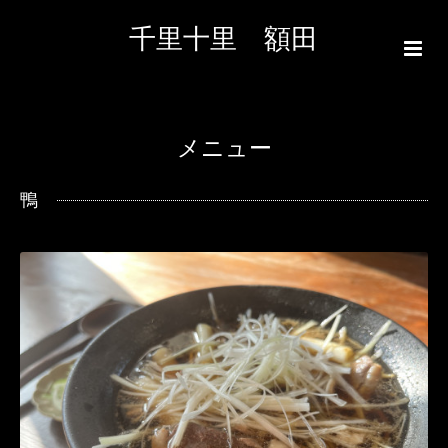
千里十里 額田
メニュー
鴨