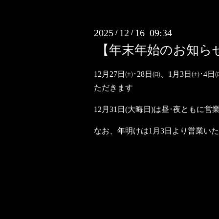
2025
12
16 09:34
/
/
【年末年始のお知ら
12月27日㈯･28日㈰、1月3日㈯･
ただきます
12月31日(大晦日)は昼･夜ともに
なお、年明けは1月3日より営業い