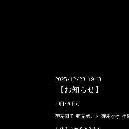
2025
12
28 19:13
/
/
【お知らせ】
29日･30日は
蕎麦団子･蕎麦ポテト･蕎麦がき･串
お休みさせて頂きます。