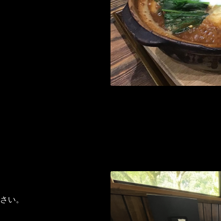
】
さい。