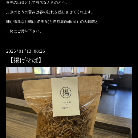
春先の山菜として有名なふきのとう。
ふきのとうの苦みは春の訪れを感じさせてくれます。
味が濃厚な牡蠣(浜名湖産)と自然薯(額田産）の天麩羅と
一緒にご賞味下さい。
2025
/
01
/
13 08:26
【揚げそば】