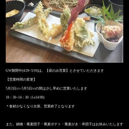
GW期間中(4/29~5/10)は、【昼のみ営業】とさせていただきます
【営業時間の変更】
5月2日㈯~5月5日㈫の間は少し早めに営業いたします
10：30~14：30（l.o14:00)
＊食材がなくなり次第、営業終了となります
また、鍋物・蕎麦団子・蕎麦ポテト・蕎麦がき・串団子はお休みいたします