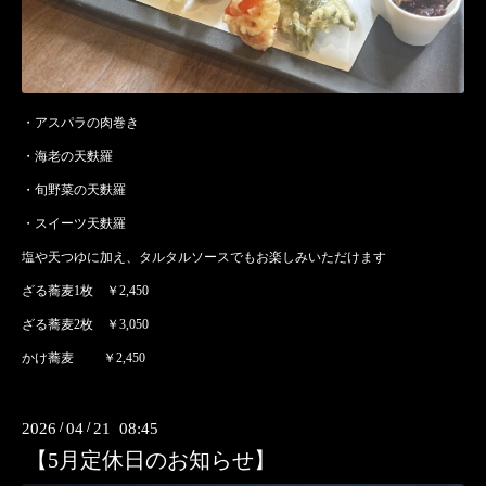
・アスパラの肉巻き
・海老の天麩羅
・旬野菜の天麩羅
・スイーツ天麩羅
塩や天つゆに加え、タルタルソースでもお楽しみいただけます
ざる蕎麦1枚 ￥2,450
ざる蕎麦2枚 ￥3,050
かけ蕎麦 ￥2,450
2026
/
04
/
21 08:45
【5月定休日のお知らせ】