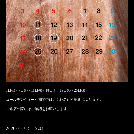
1日㈮・7日㈭・11日㈪・18日㈪・19日㈫・25日㈪
ゴールデンウィーク期間中は、お休みが不規則になります。
ご来店の際にはご確認をお願いします。
2026
/
04
/
15 19:04