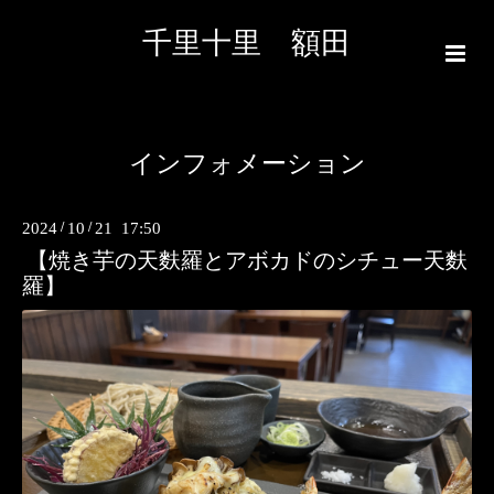
千里十里 額田
インフォメーション
2024
/
10
/
21 17:50
【焼き芋の天麩羅とアボカドのシチュー天麩
羅】