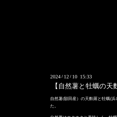
2024
12
10 15:33
/
/
【自然薯と牡蠣の天
自然薯(額田産）の天麩羅と牡蠣(浜
た。