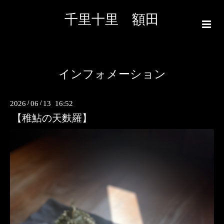
千里十里 額田
インフォメーション
2026
/
06
/
13 16:52
【稚鮎の天麩羅】