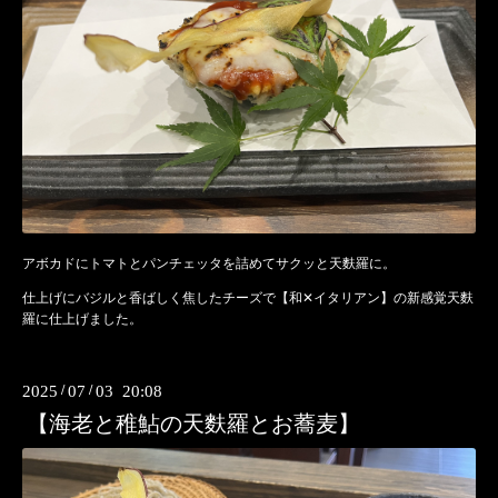
アボカドにトマトとパンチェッタを詰めてサクッと天麩羅に。
仕上げにバジルと香ばしく焦したチーズで【和✕イタリアン】の新感覚天麩
羅に仕上げました。
2025
/
07
/
03 20:08
【海老と稚鮎の天麩羅とお蕎麦】