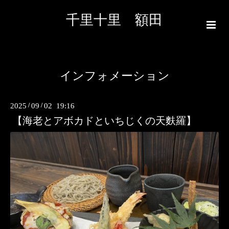
千里十里 額田
インフォメーション
2025
/
09
/
02 19:16
【海老とアボカドといちじくの天麩羅】