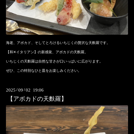
海老、アボカド、そしてとろけるいちじくの贅沢な天麩羅です。
【和✕イタリアン】の新感覚、アボカドの天麩羅。
いちじくの天麩羅は自然な甘さが口いっぱいに広がります。
ぜひ、この特別なひと皿をお楽しみください。
2025
/
09
/
02 19:06
【アボカドの天麩羅】