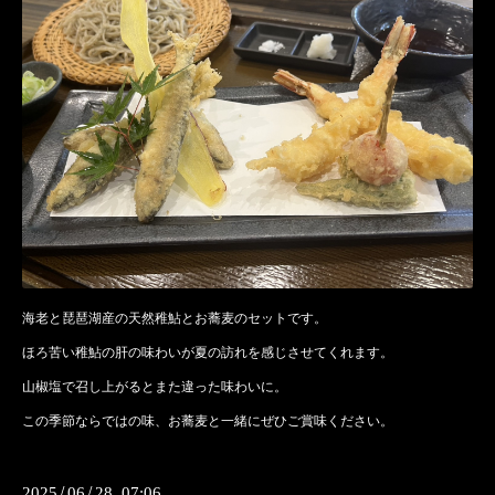
海老と琵琶湖産の天然稚鮎とお蕎麦のセットです。
ほろ苦い稚鮎の肝の味わいが夏の訪れを感じさせてくれます。
山椒塩で召し上がるとまた違った味わいに。
この季節ならではの味、お蕎麦と一緒にぜひご賞味ください。
2025
/
06
/
28 07:06