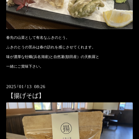
春先の山菜として有名なふきのとう。
ふきのとうの苦みは春の訪れを感じさせてくれます。
味が濃厚な牡蠣(浜名湖産)と自然薯(額田産）の天麩羅と
一緒にご賞味下さい。
2025
/
01
/
13 08:26
【揚げそば】