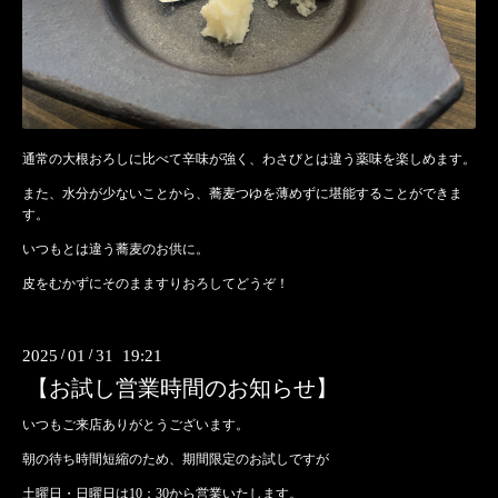
通常の大根おろしに比べて辛味が強く、わさびとは違う薬味を楽しめます。
また、水分が少ないことから、蕎麦つゆを薄めずに堪能することができま
す。
いつもとは違う蕎麦のお供に。
皮をむかずにそのまますりおろしてどうぞ！
2025
/
01
/
31 19:21
【お試し営業時間のお知らせ】
いつもご来店ありがとうございます。
朝の待ち時間短縮のため、期間限定のお試しですが
土曜日・日曜日は10：30から営業いたします。